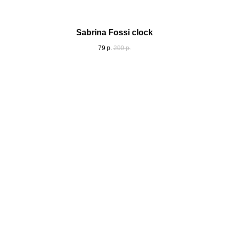
Sabrina Fossi clock
79
р.
200
р.