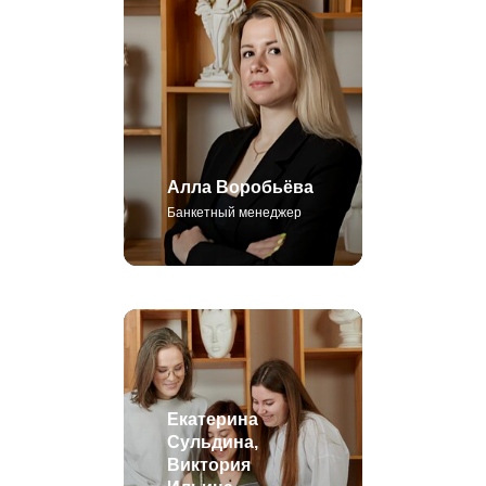
Алла Воробьёва
Банкетный менеджер
Екатерина
Сульдина,
Виктория
Ильина,
Екатерина