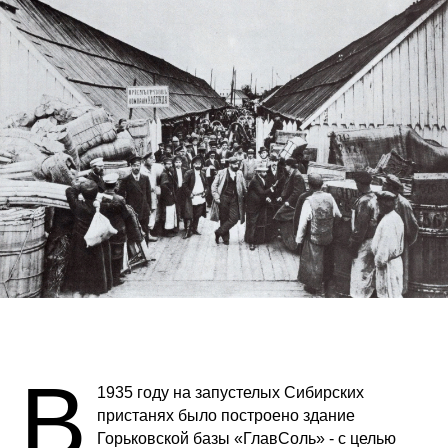
В
1935 году на запустелых Сибирских
пристанях было построено здание
Горьковской базы «ГлавСоль» - с целью
фасовки соли по мешкам.