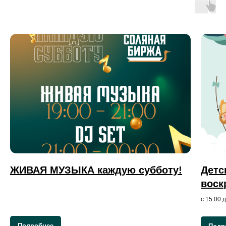
ЖИВАЯ МУЗЫКА каждую субботу!
Детс
воск
с 15.00 
Подробнее