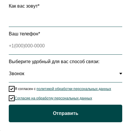
Как вас зовут*
Ваш телефон*
Команда
Выберите удобный для вас способ связи:
поваров
Я согласен с
политикой обработки персональных данных
Согласие на обработку персональных данных
Сайт предназначен для лиц 18+ и используется cookies в
соответствии с
Политикой обработки персональных данных
Отправить
СПАСИБО, ОСТАЮСЬ!
5.0
Отзывы о нас
3277 отзывов